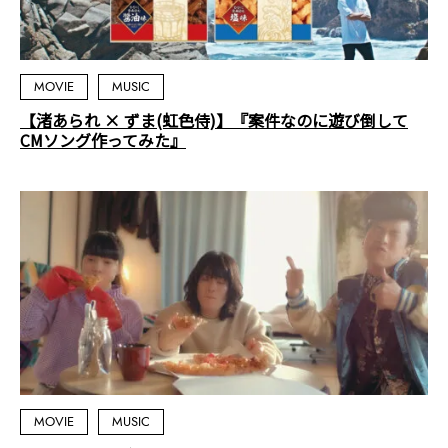
MOVIE
MUSIC
【渚あられ × ずま(虹色侍)】『案件なのに遊び倒して
CMソング作ってみた』
MOVIE
MUSIC