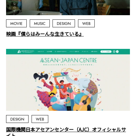
MOVIE
MUSIC
DESIGN
WEB
映画『僕らはみーんな生きている』
DESIGN
WEB
国際機関日本アセアンセンター（AJC）オフィシャルサ
イト