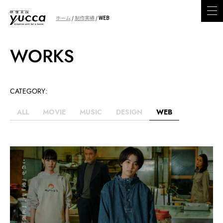
ホーム
/
制作実績
/
WEB
WORKS
CATEGORY:
ALL
MOVIE
MUSIC
DESIGN
WEB