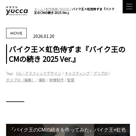
ホーム
/
制作実績
/
MOVIE
/
バイク王×虹色侍ずま『バイク
王のCMの続き 2025 Ver.』
MOVIE
2026.01.20
バイク王×虹色侍ずま『バイク王の
CMの続き 2025 Ver.』
CG・グラフィックデザイン
キャスティング
プリプロ
ポスプロ（編集）
撮影
映像制作
監督
『バイク王のCMの続きを作ってみた』バイク王×虹色