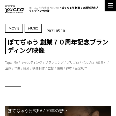
ホーム
/
制作実績
/
MOVIE
/
ぼてぢゅう 創業７０周年記念ブ
ランディング映像
MOVIE
MUSIC
2021.05.10
ぼてぢゅう 創業７０周年記念ブラン
ディング映像
MA
キャスティング
プランニング
プリプロ
ポスプロ（編集）
企画
作曲
撮影
映像制作
監督
編曲
脚本
音楽制作
ぼてぢゅう公式PV / 70年の想い