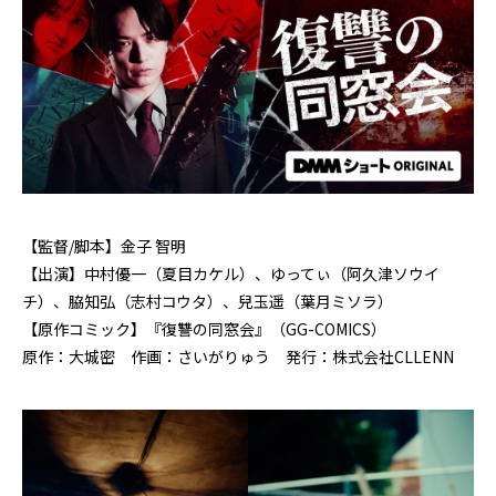
【監督/脚本】金子 智明
【出演】中村優一（夏目カケル）、ゆってぃ（阿久津ソウイ
チ）、脇知弘（志村コウタ）、兒玉遥（葉月ミソラ）
【原作コミック】『復讐の同窓会』（GG-COMICS）
原作：大城密 作画：さいがりゅう 発行：株式会社CLLENN