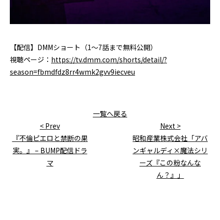
【配信】DMMショート（1～7話まで無料公開）
視聴ページ：
https://tv.dmm.com/shorts/detail/?
season=fbmdfdz8rr4wmk2gvv9iecveu
一覧へ戻る
『不倫ピエロと禁断の果
昭和産業株式会社「アバ
実。』 – BUMP配信ドラ
ンギャルディ×魔法シリ
マ
ーズ『この粉なんな
ん？』」