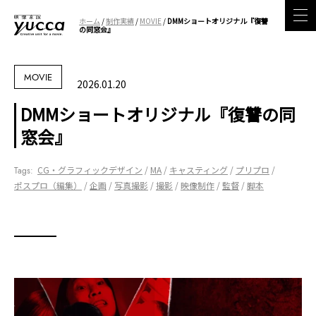
ホーム
/
制作実績
/
MOVIE
/
DMMショートオリジナル『復讐
の同窓会』
MOVIE
2026.01.20
DMMショートオリジナル『復讐の同
窓会』
CG・グラフィックデザイン
MA
キャスティング
プリプロ
ポスプロ（編集）
企画
写真撮影
撮影
映像制作
監督
脚本