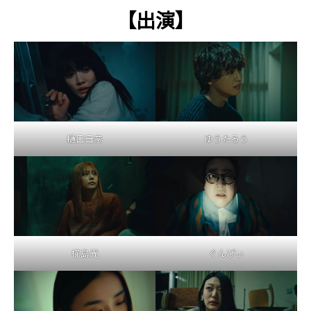
【出演】
樋口日奈
ゆうたろう
椛島光
ぐんぴぃ