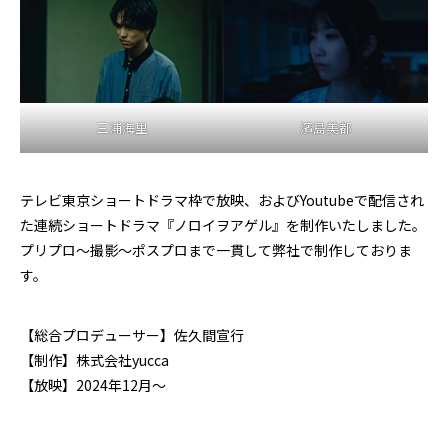
三浦海里
濱島美都
テレビ東京ショートドラマ枠で放映、およびYoutubeで配信され
た連続ショートドラマ『ノロイヲアゲル』を制作いたしました。
プリプロ～撮影～ポスプロまで一貫して弊社で制作しておりま
す。
【総合プロデューサー】佐久間宣行
【制作】株式会社yucca
【放映】2024年12月～