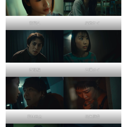
安倍乙
風吹ケイ
西銘駿
古澤メイ
若林元太
根矢涼香