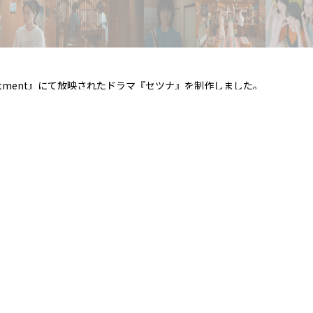
0の『treatment』にて放映されたドラマ『セツナ』を制作しました。
が務め、プリプロ～ポスプロまで一貫して弊社にて制作しています。
田真由子、平岡亮、吉田莉々加、ミスターちん