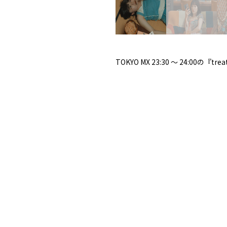
TOKYO MX 23:30 〜 24:0
監督・脚本を代表監督の金子智明
【出演】
薙八千流、井頭愛海、安倍乙、山
【スタッフ】
脚本 / 金子智明
撮影 / 仁宮裕